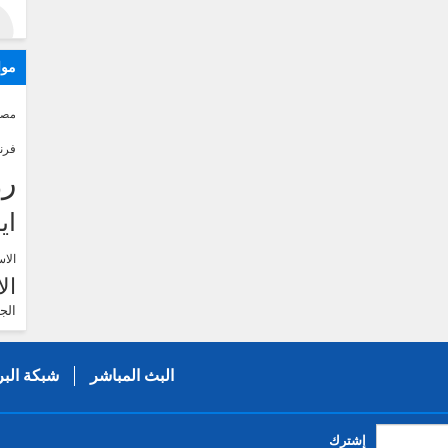
موا
مصر
فرن
رو
اي
الاس
ال
الج
البث المباشر
شبكة البر
إشترك