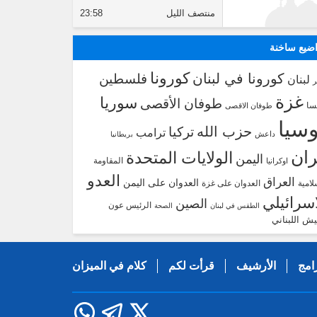
منتصف الليل
23:58
ضيع ساخنة
كورونا
كورونا في لبنان
فلسطين
لبنان
غزة
سوريا
طوفان الأقصى
سا
طوفان الاقصى
سيا
حزب الله
تركيا
ترامب
داعش
بريطانيا
ران
الولايات المتحدة
اليمن
المقاومة
اوكرانيا
العدو
العراق
العدوان على اليمن
لامية
العدوان على غزة
اسرائيلي
الصين
الرئيس عون
الطقس في لبنان
الصحة
يش اللبناني
امج
الأرشيف
قرأت لكم
كلام في الميزان