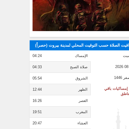
قيت الصلاة حسب التوقيت المحلي لمدينة بيروت (حصراً)
بت
الإمساك
04:24
صلاة الصبح
04:33
الشروق
05:54
إمساكيات باقي
الظهر
12:44
ناطق
العصر
16:26
المغرب
19:51
العشاء
20:47