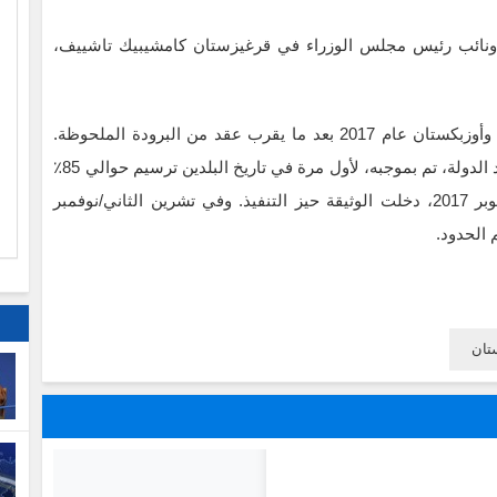
ي ونائب رئيس مجلس الوزراء في قرغيزستان كامشيبيك تاشييف،
ا
يُشار إلى أن الدفء عاد إلى العلاقات بين قرغيزستان وأوزبكستان عام 2017 بعد ما يقرب عقد من البرودة الملحوظة.
م
وفي العام نفسه، وقع الطرفان اتفاقية مؤقتة حول حدود الدولة، تم بموجبه، لأول مرة في تاريخ البلدين ترسيم حوالي 85٪
من الخط الحدودي بين الدولتين. في تشرين الأول/أكتوبر 2017، دخلت الوثيقة حيز التنفيذ. وفي تشرين الثاني/نوفمبر
تان