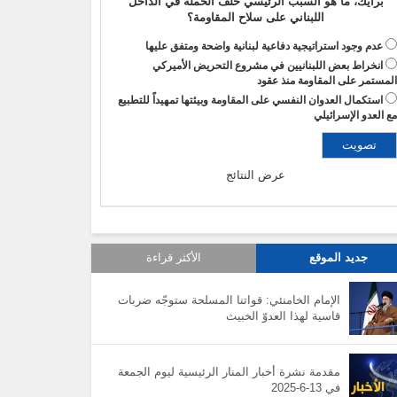
برأيك، ما هو السبب الرئيسي خلف الحملة في الداخل
اللبناني على سلاح المقاومة؟
عدم وجود استراتيجية دفاعية لبنانية واضحة ومتفق عليها
انخراط بعض اللبنانيين في مشروع التحريض الأميركي
لمستمر على المقاومة منذ عقود
استكمال العدوان النفسي على المقاومة وبيئتها تمهيداً للتطبيع
ع العدو الإسرائيلي
عرض النتائج
جديد الموقع
الأكثر قراءة
الإمام الخامنئي: قواتنا المسلحة ستوجّه ضربات
قاسية لهذا العدوّ الخبيث
مقدمة نشرة أخبار المنار الرئيسية ليوم الجمعة
في 13-6-2025