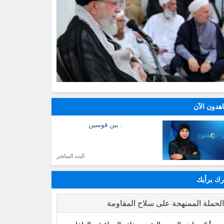
هدون الآن
: بين قوسين
البث المباشر
ك برأيك
لحملة الممنهجة على سلاح المقاومة