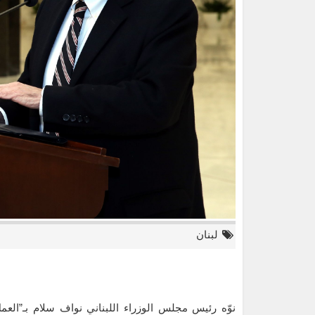
لبنان
نوّه رئيس مجلس الوزراء اللبناني نواف سلام بـ”الع