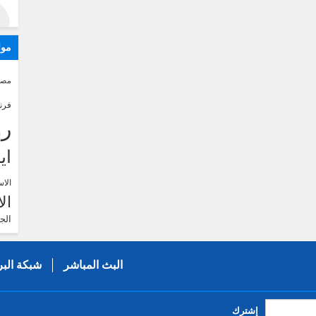
موا
مصر
فرن
رو
اي
الاس
ال
الج
البث المباشر
شبكة البر
إشترك