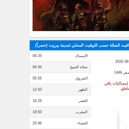
قيت الصلاة حسب التوقيت المحلي لمدينة بيروت (حصراً)
الإمساك
04:25
صلاة الصبح
04:34
الشروق
05:55
إمساكيات باقي
ناطق
الظهر
12:43
العصر
16:26
المغرب
19:50
العشاء
20:46