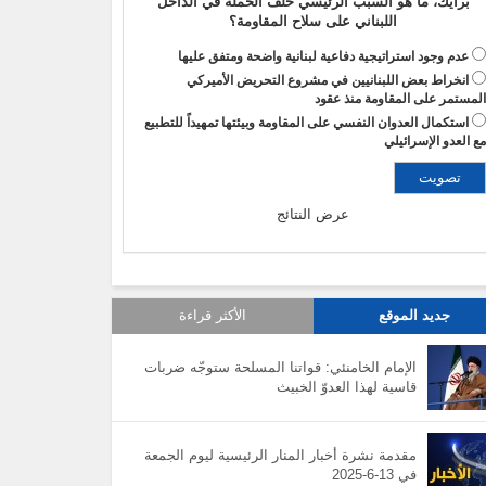
برأيك، ما هو السبب الرئيسي خلف الحملة في الداخل
اللبناني على سلاح المقاومة؟
عدم وجود استراتيجية دفاعية لبنانية واضحة ومتفق عليها
انخراط بعض اللبنانيين في مشروع التحريض الأميركي
لمستمر على المقاومة منذ عقود
استكمال العدوان النفسي على المقاومة وبيئتها تمهيداً للتطبيع
ع العدو الإسرائيلي
عرض النتائج
جديد الموقع
الأكثر قراءة
الإمام الخامنئي: قواتنا المسلحة ستوجّه ضربات
قاسية لهذا العدوّ الخبيث
مقدمة نشرة أخبار المنار الرئيسية ليوم الجمعة
في 13-6-2025