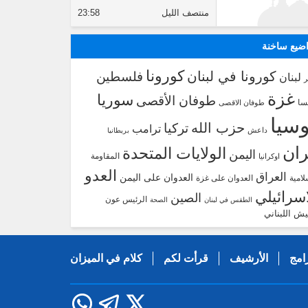
منتصف الليل
23:58
ضيع ساخنة
كورونا
كورونا في لبنان
فلسطين
لبنان
غزة
سوريا
طوفان الأقصى
سا
طوفان الاقصى
سيا
حزب الله
تركيا
ترامب
داعش
بريطانيا
ران
الولايات المتحدة
اليمن
المقاومة
اوكرانيا
العدو
العراق
العدوان على اليمن
لامية
العدوان على غزة
اسرائيلي
الصين
الرئيس عون
الطقس في لبنان
الصحة
يش اللبناني
امج
الأرشيف
قرأت لكم
كلام في الميزان