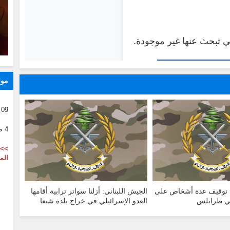
موا
09 08 2026
4 صفر 1446
>> 
الم
ي: توقيف عدة أشخاص على
الجيش اللبناني: أزلنا سواتر ترابية أقامها
في طرابلس
العدو الإسرائيلي في خراج بلدة شبعا