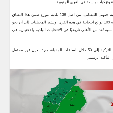
ية وتزكيات واسعة في القرى الجنوبية.
وحتى مساء الأربعاء، أُعلن رسميًا فوز 45 بلدية بالتزكية جنوبي الليطاني، من أصل 109 بلدية تتوزع ضمن هذا النطاق
الجغرافي، حيث تمثل لوائح “التنمية والوفاء” ما مجموعه 109 لوائح انتخابية في هذه القرى. وتشير المعطيات إلى أن نحو
بة تُعد من الأعلى تاريخيًا في الانتخابات البلدية والاختيارية في
ورجّحت مصادر متابعة أن يرتفع عدد البلديات الفائزة بالتزكية إلى 50 خلال الساعات المقبلة، مع تسجيل فوز محتمل