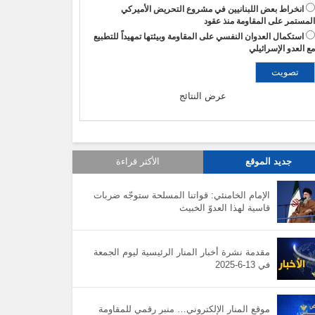
انخراط بعض اللبنانيين في مشروع التحريض الأميركي
لمستمر على المقاومة منذ عقود
استكمال العدوان النفسي على المقاومة وبيئتها تمهيداً للتطبيع
ع العدو الإسرائيلي
عرض النتائج
جديد الموقع
الأكثر قراءة
الإمام الخامنئي: قواتنا المسلحة ستوجّه ضربات
قاسية لهذا العدوّ الخبيث
مقدمة نشرة أخبار المنار الرئيسية ليوم الجمعة
في 13-6-2025
موقع المنار الإلكتروني… منبر رقمي للمقاومة