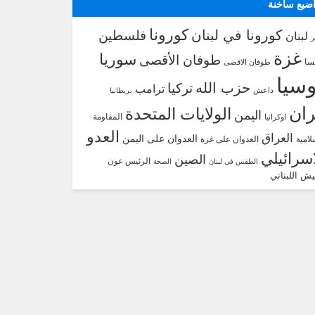
ضيع ساخنة
كورونا
كورونا في لبنان
فلسطين
لبنان
غزة
سوريا
طوفان الأقصى
سا
طوفان الاقصى
سيا
حزب الله
تركيا
ترامب
داعش
بريطانيا
ران
الولايات المتحدة
اليمن
المقاومة
اوكرانيا
العدو
العراق
العدوان على اليمن
لامية
العدوان على غزة
اسرائيلي
الصين
الرئيس عون
الطقس في لبنان
الصحة
يش اللبناني