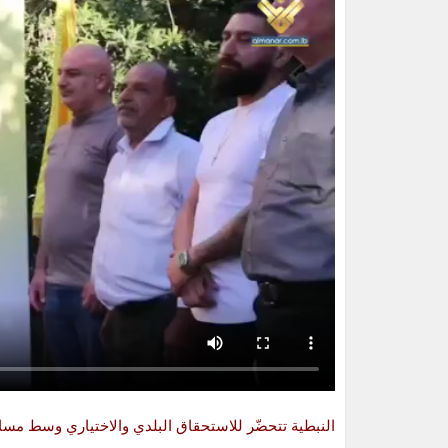
النبطية تتحضّر للاستحقاق البلدي والاختياري وسط مساعٍ 