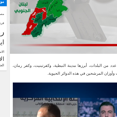
موا
مصر
فرن
رو
اي
الاس
ال
دد من البلدات، أبرزها مدينة النبطية، وكفرتبنيت، وكفر رمان،
الج
 وأوزان المرشحين في هذه الدوائر الحيوية.