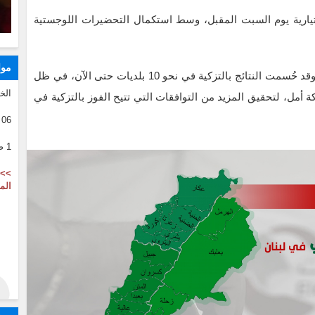
ختيارية يوم السبت المقبل، وسط استكمال التحضيرات اللوجستية
موا
ويضمّ قضاء النبطية نحو 40 بلدية و132 مقعدًا اختياريًا، وقد حُسمت النتائج بالتزكية في نحو 10 بلديات حتى الآن، في ظل
الخ
أمل، لتحقيق المزيد من التوافقات التي تتيح الفوز بالتزكية في
06 08 2026
1 صفر 1446
>> 
الم