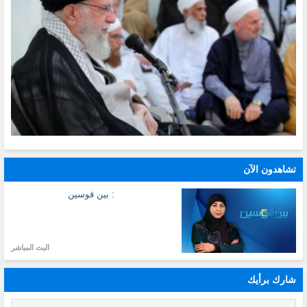
تشاهدون الآن
: بين قوسين
البث المباشر
شارك برأيك