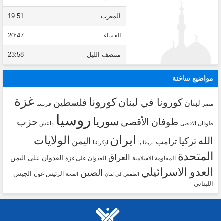
المغرب
19:51
العشاء
20:47
منتصف الليل
23:58
مواضيع ساخنة
غزة
كورونا
كورونا في لبنان
فلسطين
لبنان
فرنسا
مصر
روسيا
سوريا
حزب
طوفان الأقصى
طوفان الاقصى
داعش
ايران
الولايات
الله
تركيا
اليمن
ترامب
اوكرانيا
بريطانيا
المتحدة
العراق
العدوان على اليمن
المقاومة الاسلامية
العدوان على غزة
العدو الاسرائيلي
الصين
الجيش
الرئيس عون
الطقس في لبنان
الصحة
اللبناني