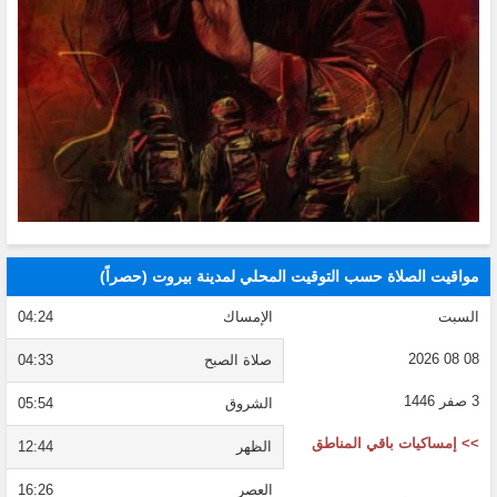
مواقيت الصلاة حسب التوقيت المحلي لمدينة بيروت (حصراً)
السبت
الإمساك
04:24
08 08 2026
صلاة الصبح
04:33
3 صفر 1446
الشروق
05:54
>> إمساكيات باقي المناطق
الظهر
12:44
العصر
16:26