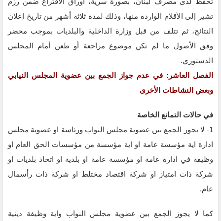
تحفظ لدى مصرف لبنان، بصورة سرية، أوراق الاقتراع ضمن رزم
تشير إلى الأقلام الواردة منها، وذلك لمدة ثلاثة أشهر من تاريخ إعلان
النتائج، ثم تتلف من قبل وزارة الداخلية والبلديات بموجب محضر
وفق الأصول ما لم تكن موضوع مراجعة أو طعن أمام المجلس
الدستوري.
الفصل العاشر: في عدم جواز الجمع بين عضوية
المجلس
النيابي
وبعض النشاطات الأخرى
في حالات التمانع الخاصة
1- لا يجوز الجمع بين عضوية مجلس النواب ورئاسة او عضوية مجلس
ادارة اية مؤسسة عامة او اية مؤسسة من مؤسسات الحق العام او
وظيفة في ادارة عامة او مؤسسة عامة او بلدية او اتحاد بلديات او
شركة ذات امتياز او شركة اقتصاد مختلط او شركة ذات رأسمال
عام.
كما لا يجوز الجمع بين عضوية مجلس النواب واية وظيفة دينية