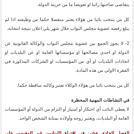
يتقاضى صاحبها راتبا او تعويضا ما من خزينة الدولة.
كل من ينتخب نائبا من هؤلاء يعتبر منفصلا حكما من وظيفته اذا لم
يبلغ رفضه عضوية مجلس النواب خلال شهر يلي اعلان نتيجة انتخابه.
2- لا يجوز الجمع بين عضوية مجلس النواب والوكالة القانونية عن
الدولة او احدى مصالحها او مؤسساتها العامة او عن البلديات او
اتحادات البلديات او أي من المؤسسات او الشركات المذكورة في
الفقرة الاولى من هذه المادة.
كل من ينتخب نائبا من هؤلاء الوكلاء تعتبر وكالته ساقطة حكما.
في النشاطات المهنية المحظرة
لا يعطى النائب أي احتكار أو امتياز أو التزام من الدولة أو المؤسسات
العامة أو البلديات، ويعتبر زوجه وأولاده بمثابة الشخص الواحد.
الفصل الحادي عشر: في اقتراع اللبنانيين غير المقيمين على