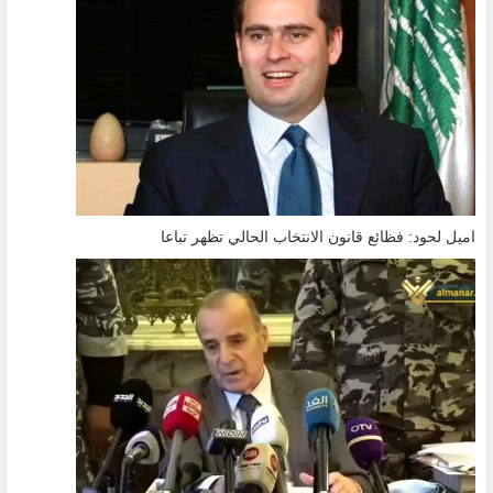
اميل لحود: فظائع قانون الانتخاب الحالي تظهر تباعا