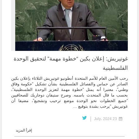
غوتيريش: إعلان بكين “خطوة مهمة” لتحقيق الوحدة
الفلسطينية
رحب الأمين العام للأمم المتحدة أنطونيو غوتيريش الثلاثاء بإعلان بكين
الصادر عن حماس والفصائل الفلسطينية بشأن تشكيل “حكومة وفاق
وطني”، معتبرا أنه يمثل “خطوة مهمة لتعزيز الوحدة الفلسطينية”،
بحسب ما قال المتحدث باسمه. وصرح ستيفان دوجاريك للصحافيين
“جميع الخطوات نحو الوحدة موضع ترحيب وتشجيع”، مضيفا أن
غوتيريش “يرحب بشدة بتوقيع ...
23 July، 2024
إقرأ المزيد