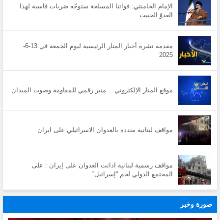
الإمام الخامنئي: قواتنا المسلحة ستوجّه ضربات قاسية لهذا
العدوّ الخبيث
مقدمة نشرة أخبار المنار الرئيسية ليوم الجمعة في 13-6-
2025
موقع المنار الإلكتروني… منبر رقمي للمقاومة وصوت الميدان
مواقف لبنانية منددة بالعدوان الاسرائيلي على ايران
مواقف رسمية لبنانية ادانت العدوان على إيران : على
المجتمع الدولي لجم “إسرائيل”
صورة وخبر