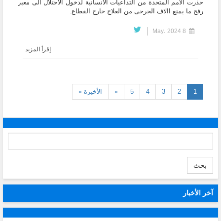
حذرت الامم المتحدة من التداعيات الانسانية لدخول الاحتلال الى معبر
رفح ما يمنع االاف الجرحى من العلاج خارج القطاع.
8 May، 2024
إقرأ المزيد
(current)
1
2
3
4
5
»
الأخيرة »
بحث
آخر الأخبار