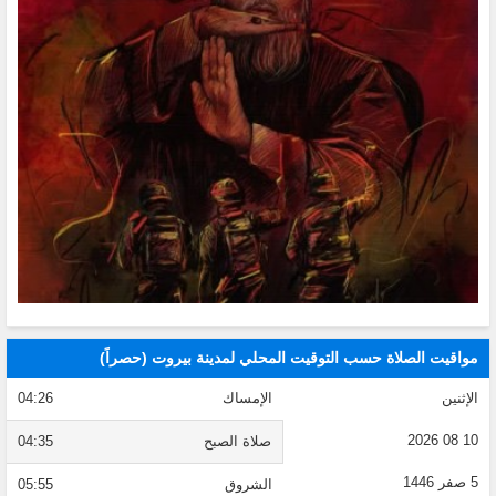
مواقيت الصلاة حسب التوقيت المحلي لمدينة بيروت (حصراً)
الإثنين
الإمساك
04:26
10 08 2026
صلاة الصبح
04:35
5 صفر 1446
الشروق
05:55