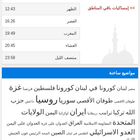
>> إمساكيات باقي المناطق
الظهر
12:43
العصر
16:26
المغرب
19:49
العشاء
20:45
منتصف الليل
23:58
مواضيع ساخنة
غزة
كورونا
كورونا في لبنان
فلسطين
لبنان
فرنسا
مصر
روسيا
سوريا
حزب
طوفان الأقصى
طوفان الاقصى
داعش
ايران
الولايات
الله
تركيا
اليمن
ترامب
اوكرانيا
بريطانيا
المتحدة
العراق
العدوان على اليمن
المقاومة الاسلامية
العدوان على غزة
العدو الاسرائيلي
الصين
الجيش
الرئيس عون
الطقس في لبنان
الصحة
اللبناني