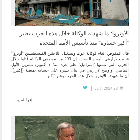
الأونروا: ما شهدته الوكالة خلال هذه الحرب يعتبر
“أكبر خسارة” منذ تأسيس الأمم المتحدة
قال المفوض العام لوكالة غوث وتشغيل اللاجئين الفلسطينيين “أونروا”
فيليب لازاريني، أمس السبت، إن 200 من موظفي الوكالة قُتِلوا خلال
الحرب التي تشنها “إسرائيل” على غزة منذ 7 أكتوبر/ تشرين الأول
الماضي. وأوضح لازاريني في بيان نشره على حسابه بمنصة (إكس)،
أن ما شهدته الأونروا خلال هذه الحرب يعتبر “أكبر ...
28 July، 2024
إقرأ المزيد